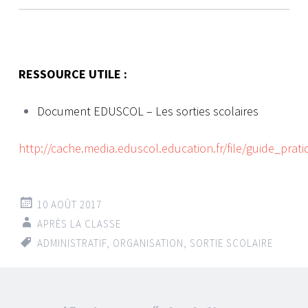
RESSOURCE UTILE :
Document EDUSCOL – Les sorties scolaires
http://cache.media.eduscol.education.fr/file/guide_pra
10 AOÛT 2017
APRÈS LA CLASSE
ADMINISTRATIF
,
ORGANISATION
,
SORTIE SCOLAIRE