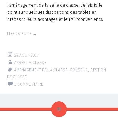
l’aménagement de la salle de classe. Je fais ici le
point sur quelques dispositions des tables en
précisant leurs avantages et leurs inconvénients.
LIRE LA SUITE
→
29 AOÛT 2017
APRÈS LA CLASSE
AMÉNAGEMENT DE LA CLASSE
,
CONSEILS
,
GESTION
DE CLASSE
1 COMMENTAIRE