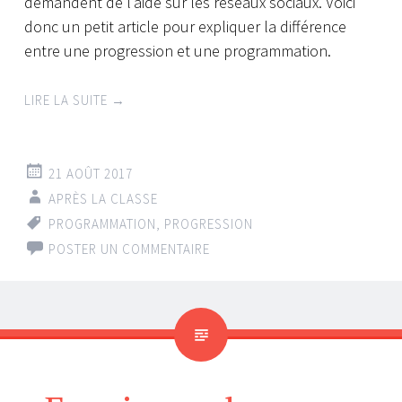
demandent de l’aide sur les réseaux sociaux. Voici
donc un petit article pour expliquer la différence
entre une progression et une programmation.
LIRE LA SUITE
→
21 AOÛT 2017
APRÈS LA CLASSE
PROGRAMMATION
,
PROGRESSION
POSTER UN COMMENTAIRE