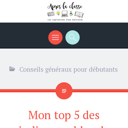
Menu
Recherche
Conseils généraux pour débutants
Mon top 5 des