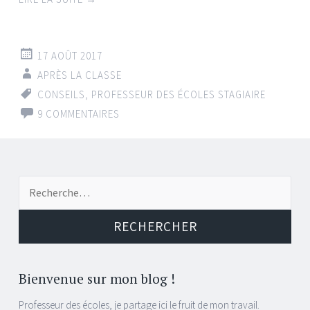
17 AOÛT 2017
APRÈS LA CLASSE
CONSEILS
,
PROFESSEUR DES ÉCOLES STAGIAIRE
9 COMMENTAIRES
Recherche
pour :
Bienvenue sur mon blog !
Professeur des écoles, je partage ici le fruit de mon travail.