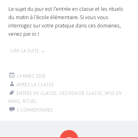
Le sujet du jour est l’entrée en classe et les rituels
du matin à l’école élémentaire. Si vous vous
interrogez sur votre pratique dans ces domaines,
venez par ici !
LIRE LA SUITE
→
14 MARS 2018
APRÈS LA CLASSE
ENTRÉE EN CLASSE
,
GESTION DE CLASSE
,
MISE EN
RANG
,
RITUEL
3 COMMENTAIRES