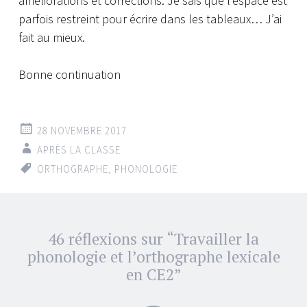
améliorations et corrections. Je sais que l’espace est
parfois restreint pour écrire dans les tableaux… J’ai
fait au mieux.
Bonne continuation
28 NOVEMBRE 2017
APRÈS LA CLASSE
ORTHOGRAPHE
,
PHONOLOGIE
Navigation
46 réflexions sur “
Travailler la
←
→
des
phonologie et l’orthographe lexicale
articles
en CE2
”