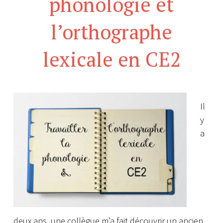
phonologie et
l’orthographe
lexicale en CE2
Il
y
a
deux ans, une collègue m’a fait découvrir un ancien