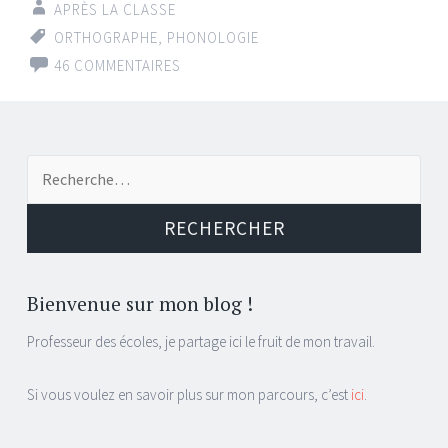
APRÈS LA CLASSE
ORTHOGRAPHE
,
PHONOLOGIE
46 COMMENTAIRES
Recherche
pour :
Bienvenue sur mon blog !
Professeur des écoles, je partage ici le fruit de mon travail.
Si vous voulez en savoir plus sur mon parcours, c’est
ici
.