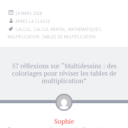
24 MARS 2018
APRÈS LA CLASSE
CALCUL
,
CALCUL MENTAL
,
MATHÉMATIQUES
,
MULTIPLICATION
,
TABLES DE MULTIPLICATION
Navigation
57 réflexions sur “
Multidessins : des
←
→
des
coloriages pour réviser les tables de
articles
multiplication
”
Sophie