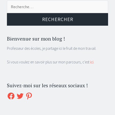
Recherche
pour :
Bienvenue sur mon blog !
Professeur des écoles, je partage ici le fruit de mon travail.
Si vous voulez en savoir plus sur mon parcours, c’est
ici
.
Suivez-moi sur les réseaux sociaux !
Facebook
Twitter
Pinterest