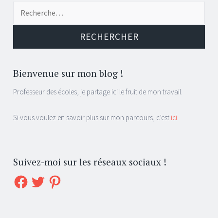
Recherche
pour :
Bienvenue sur mon blog !
Professeur des écoles, je partage ici le fruit de mon travail.
Si vous voulez en savoir plus sur mon parcours, c’est
ici
.
Suivez-moi sur les réseaux sociaux !
Facebook
Twitter
Pinterest