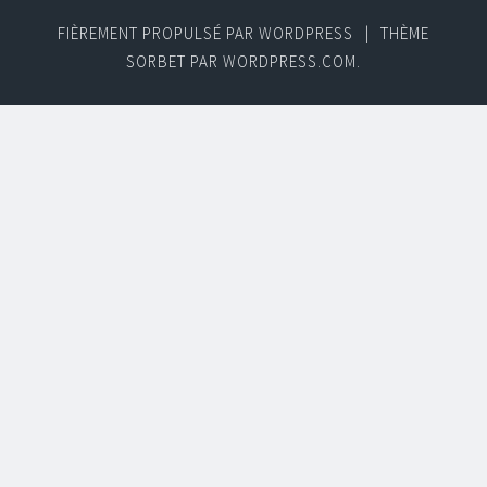
FIÈREMENT PROPULSÉ PAR WORDPRESS
|
THÈME
SORBET PAR
WORDPRESS.COM
.