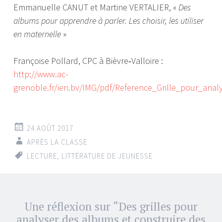
Emmanuelle CANUT et Martine VERTALIER, «
Des
albums pour apprendre à parler. Les choisir, les utiliser
en maternelle
»
Françoise Pollard, CPC à Bièvre‐Valloire :
http://www.ac-
grenoble.fr/ien.bv/IMG/pdf/Reference_Grille_pour_an
24 AOÛT 2017
APRÈS LA CLASSE
LECTURE
,
LITTÉRATURE DE JEUNESSE
Navigation
Une réflexion sur “
Des grilles pour
←
→
des
analyser des albums et construire des