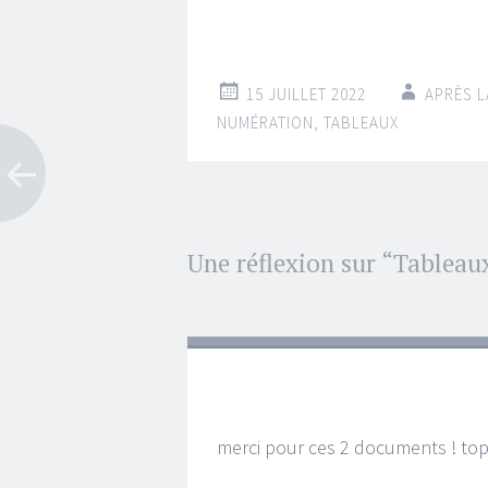
15 JUILLET 2022
APRÈS L
NUMÉRATION
,
TABLEAUX
Navigation
Une réflexion sur “
Tableau
←
→
des
articles
merci pour ces 2 documents ! top