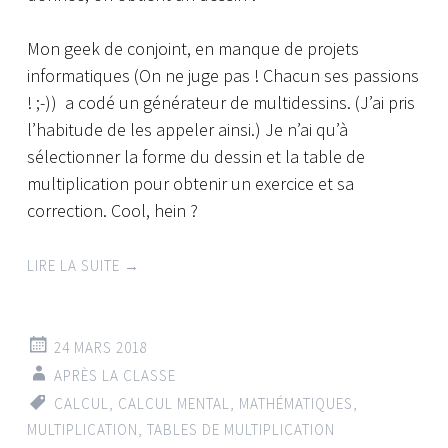
Mon geek de conjoint, en manque de projets
informatiques (On ne juge pas ! Chacun ses passions
! ;-)) a codé un générateur de multidessins. (J’ai pris
l’habitude de les appeler ainsi.) Je n’ai qu’à
sélectionner la forme du dessin et la table de
multiplication pour obtenir un exercice et sa
correction. Cool, hein ?
LIRE LA SUITE
→
24 MARS 2018
APRÈS LA CLASSE
CALCUL
,
CALCUL MENTAL
,
MATHÉMATIQUES
,
MULTIPLICATION
,
TABLES DE MULTIPLICATION