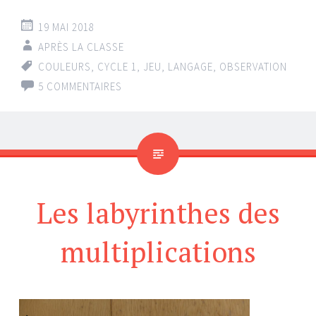
19 MAI 2018
APRÈS LA CLASSE
COULEURS
,
CYCLE 1
,
JEU
,
LANGAGE
,
OBSERVATION
5 COMMENTAIRES
Les labyrinthes des
multiplications