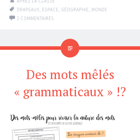
APRÈS LA CLASSE
DRAPEAUX
,
ESPACE
,
GÉOGRAPHIE
,
MONDE
2 COMMENTAIRES
Des mots mêlés
« grammaticaux » !?