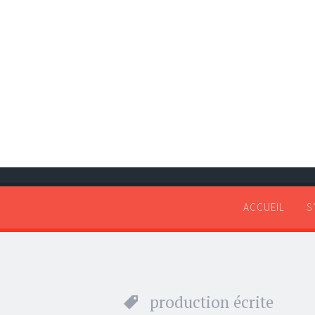
ACCUEIL
S
production écrite