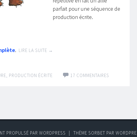
répétitive en fait un allié
parfait pour une séquence de
production écrite.
mplète
.
LIRE LA SUITE
→
URE
,
PRODUCTION ÉCRITE
17 COMMENTAIRES
ENT PROPULSÉ PAR WORDPRESS
|
THÈME SORBET PAR
WORDPRE