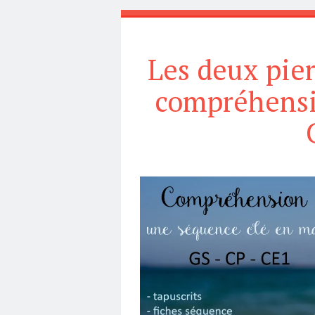
Les deux pie
compréhensi