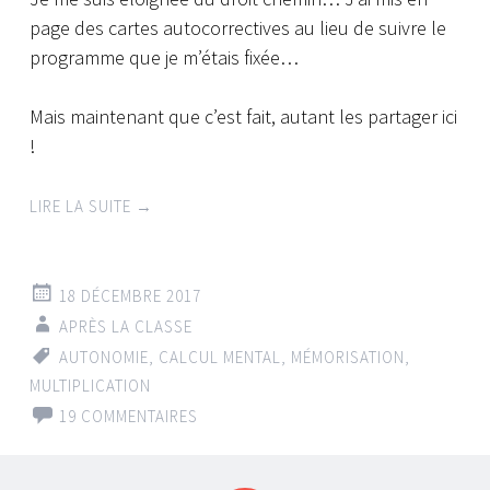
page des cartes autocorrectives au lieu de suivre le
programme que je m’étais fixée…
Mais maintenant que c’est fait, autant les partager ici
!
LIRE LA SUITE
→
18 DÉCEMBRE 2017
APRÈS LA CLASSE
AUTONOMIE
,
CALCUL MENTAL
,
MÉMORISATION
,
MULTIPLICATION
19 COMMENTAIRES