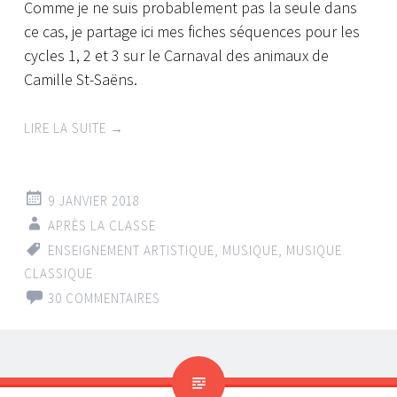
Comme je ne suis probablement pas la seule dans
ce cas, je partage ici mes fiches séquences pour les
cycles 1, 2 et 3 sur le Carnaval des animaux de
Camille St-Saëns.
LIRE LA SUITE
→
9 JANVIER 2018
APRÈS LA CLASSE
ENSEIGNEMENT ARTISTIQUE
,
MUSIQUE
,
MUSIQUE
CLASSIQUE
30 COMMENTAIRES