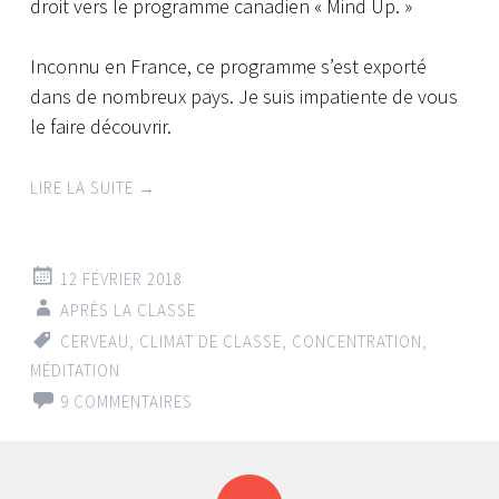
droit vers le programme canadien « Mind Up. »
Inconnu en France, ce programme s’est exporté
dans de nombreux pays. Je suis impatiente de vous
le faire découvrir.
LIRE LA SUITE
→
12 FÉVRIER 2018
APRÈS LA CLASSE
CERVEAU
,
CLIMAT DE CLASSE
,
CONCENTRATION
,
MÉDITATION
9 COMMENTAIRES