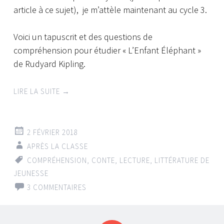
article à ce sujet), je m’attèle maintenant au cycle 3.
Voici un tapuscrit et des questions de
compréhension pour étudier « L’Enfant Éléphant »
de Rudyard Kipling.
LIRE LA SUITE
→
2 FÉVRIER 2018
APRÈS LA CLASSE
COMPRÉHENSION
,
CONTE
,
LECTURE
,
LITTÉRATURE DE
JEUNESSE
3 COMMENTAIRES