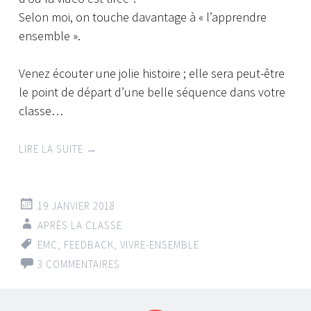
Selon moi, on touche davantage à « l’apprendre
ensemble ».
Venez écouter une jolie histoire ; elle sera peut-être
le point de départ d’une belle séquence dans votre
classe…
LIRE LA SUITE
→
19 JANVIER 2018
APRÈS LA CLASSE
EMC
,
FEEDBACK
,
VIVRE-ENSEMBLE
3 COMMENTAIRES